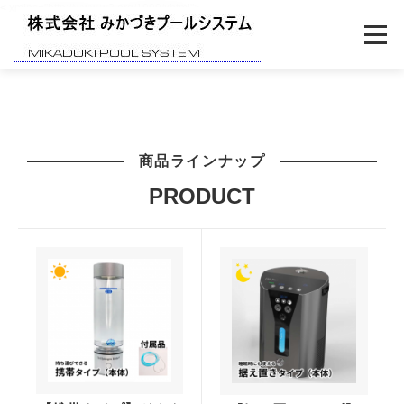
< xmlns="http://www.w3.org/1999/xhtml">
ホーム
商品ラインナップ
ろ過システム
PRODUCT
セラミック
納入実績
会社概要